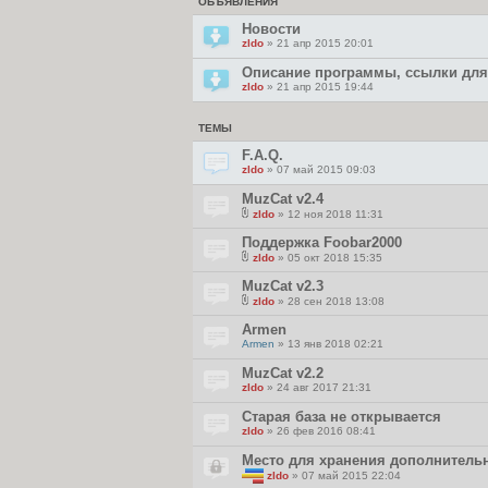
ОБЪЯВЛЕНИЯ
Новости
zldo
» 21 апр 2015 20:01
Описание программы, ссылки для 
zldo
» 21 апр 2015 19:44
ТЕМЫ
F.A.Q.
zldo
» 07 май 2015 09:03
MuzCat v2.4
zldo
» 12 ноя 2018 11:31
В
л
Поддержка Foobar2000
о
zldo
» 05 окт 2018 15:35
ж
В
е
л
MuzCat v2.3
н
о
и
zldo
» 28 сен 2018 13:08
ж
я
В
е
л
Armen
н
о
и
Armen
» 13 янв 2018 02:21
ж
я
е
MuzCat v2.2
н
и
zldo
» 24 авг 2017 21:31
я
Старая база не открывается
zldo
» 26 фев 2016 08:41
Место для хранения дополнитель
zldo
» 07 май 2015 22:04