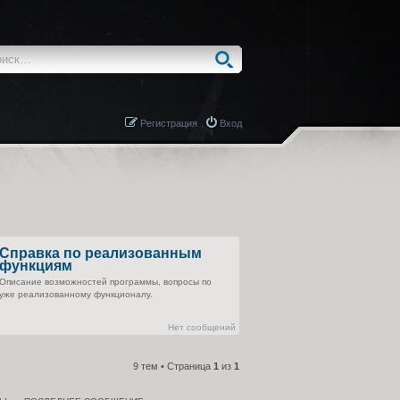
Регистрация
Вход
Справка по реализованным
функциям
Описание возможностей программы, вопросы по
уже реализованному функционалу.
Нет сообщений
9 тем • Страница
1
из
1