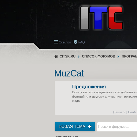
Ссылки
FAQ
CITSK.RU
СПИСОК ФОРУМОВ
ПРОГРА
MuzCat
Предложения
Если у вас есть предложения по добавлен
функций или другому улучшению програм
сюда
(
Темы:
2 |
Сооб
НОВАЯ ТЕМА