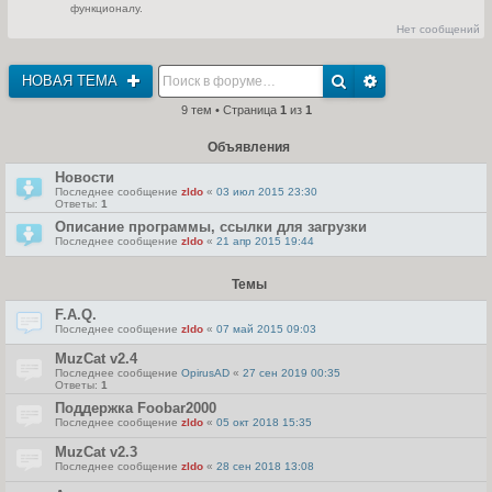
с
функционалу.
т
л
и
е
Нет сообщений
к
д
п
н
о
е
с
м
НОВАЯ ТЕМА
л
у
е
с
д
9 тем • Страница
1
из
1
о
н
о
е
б
м
Объявления
щ
у
е
с
н
Новости
о
и
о
Последнее сообщение
zldo
«
03 июл 2015 23:30
ю
б
Ответы:
1
щ
Описание программы, ссылки для загрузки
е
н
Последнее сообщение
zldo
«
21 апр 2015 19:44
и
ю
Темы
F.A.Q.
Последнее сообщение
zldo
«
07 май 2015 09:03
MuzCat v2.4
Последнее сообщение
OpirusAD
«
27 сен 2019 00:35
Ответы:
1
Поддержка Foobar2000
Последнее сообщение
zldo
«
05 окт 2018 15:35
MuzCat v2.3
Последнее сообщение
zldo
«
28 сен 2018 13:08