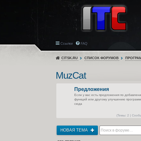
Ссылки
FAQ
CITSK.RU
СПИСОК ФОРУМОВ
ПРОГРА
MuzCat
Предложения
Если у вас есть предложения по добавлен
функций или другому улучшению програм
сюда
(
Темы:
2 |
Сооб
НОВАЯ ТЕМА