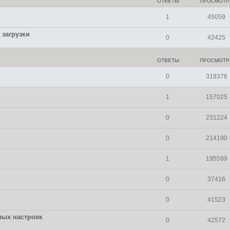
ОТВЕТЫ
ПРОСМОТ
к
к
п
п
о
о
1
45059
с
с
л
л
е
е
загрузки
д
д
0
42425
н
н
е
е
м
м
у
у
ОТВЕТЫ
ПРОСМОТ
с
с
о
о
о
0
о
318376
б
б
щ
щ
е
е
1
157025
н
н
и
и
ю
ю
0
231224
0
214190
1
195599
0
37416
0
41523
ных настроек
0
42572