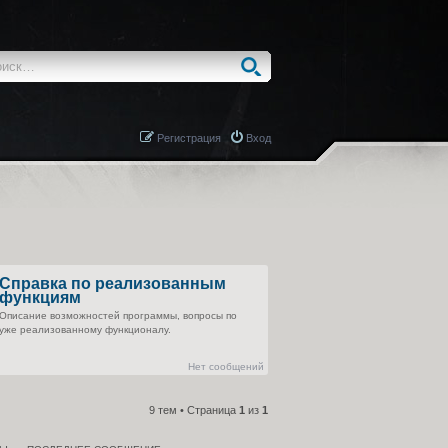
Регистрация
Вход
Справка по реализованным
функциям
Описание возможностей программы, вопросы по
уже реализованному функционалу.
Нет сообщений
9 тем • Страница
1
из
1