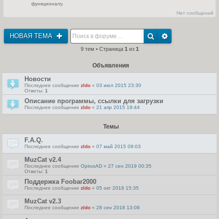
с
функционалу.
т
л
и
е
Нет сообщений
к
д
п
н
о
е
с
м
НОВАЯ ТЕМА
л
у
е
с
д
9 тем • Страница
1
из
1
о
н
о
е
б
м
Объявления
щ
у
е
с
н
Новости
о
и
о
Последнее сообщение
zldo
«
03 июл 2015 23:30
ю
б
Ответы:
1
щ
Описание программы, ссылки для загрузки
е
н
Последнее сообщение
zldo
«
21 апр 2015 19:44
и
ю
Темы
F.A.Q.
Последнее сообщение
zldo
«
07 май 2015 09:03
MuzCat v2.4
Последнее сообщение
OpirusAD
«
27 сен 2019 00:35
Ответы:
1
Поддержка Foobar2000
Последнее сообщение
zldo
«
05 окт 2018 15:35
MuzCat v2.3
Последнее сообщение
zldo
«
28 сен 2018 13:08