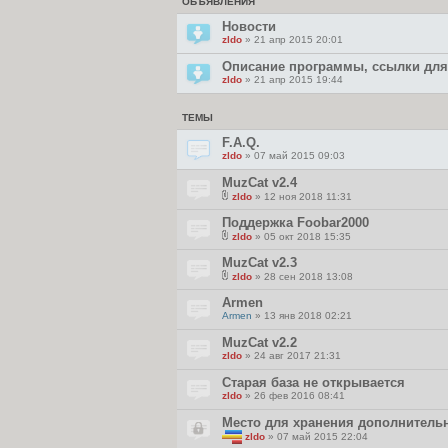
ОБЪЯВЛЕНИЯ
Новости
zldo
» 21 апр 2015 20:01
Описание программы, ссылки для 
zldo
» 21 апр 2015 19:44
ТЕМЫ
F.A.Q.
zldo
» 07 май 2015 09:03
MuzCat v2.4
zldo
» 12 ноя 2018 11:31
В
л
Поддержка Foobar2000
о
zldo
» 05 окт 2018 15:35
ж
В
е
л
MuzCat v2.3
н
о
и
zldo
» 28 сен 2018 13:08
ж
я
В
е
л
Armen
н
о
и
Armen
» 13 янв 2018 02:21
ж
я
е
MuzCat v2.2
н
и
zldo
» 24 авг 2017 21:31
я
Старая база не открывается
zldo
» 26 фев 2016 08:41
Место для хранения дополнитель
zldo
» 07 май 2015 22:04