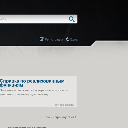
Регистрация
Вход
Справка по реализованным
функциям
Описание возможностей программы, вопросы по
уже реализованному функционалу.
Нет сообщений
9 тем • Страница
1
из
1