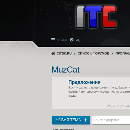
Ссылки
FAQ
CITSK.RU
СПИСОК ФОРУМОВ
ПРОГРА
MuzCat
Предложения
Если у вас есть предложения по добавлен
функций или другому улучшению програм
сюда
(
Темы:
2 |
Сооб
НОВАЯ ТЕМА