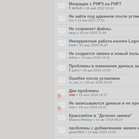
Миграция с PHP5 на PHP7
Mr.Ruff
» 08 май 2022 13:10
В
л
Не зайти под админом после уста
о
Sur
» 13 янв 2021 17:51
ж
е
Не сохраняет файлы.
н
и
wesy
» 23 окт 2020 11:04
я
Некорректная работа кнопки Logo
Grolf
» 31 мар 2020 06:22
Не создается заявка и новый пол
Arthur
» 19 июн 2019 13:10
Проблемы в изменении данных за
jazex
» 04 дек 2018 13:05
В
л
Ошибки после установки
о
ro_ma_n
» 28 окт 2018 22:50
ж
е
Две проблемы
н
и
zldo
» 13 июн 2018 10:27
я
Не записываются данные и не пр
Ivan
» 19 сен 2018 12:01
Кракозябли в "Деталях заявки"
Elizarov.Aleksey
» 13 авг 2018 08:19
проблемы с добавлением заявки 
gysar1983
» 13 мар 2018 16:05