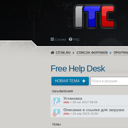
Ссылки
FAQ
CITSK.RU
СПИСОК ФОРУМОВ
ПРОГРА
Free Help Desk
НОВАЯ ТЕМА
ОБЪЯВЛЕНИЯ
Установка
zldo
» 26 окт 2017 09:04
Описание и ссылки для загрузки
zldo
» 24 апр 2015 10:00
ТЕМЫ