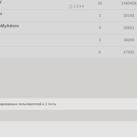
у
30
1480459
1
2
3
4
х
3
30193
hpMyAdmin
3
30681
0
34069
6
47935
ированных пользователей и 1 гость