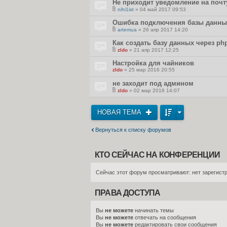
Не приходит уведомление на почт
nihi1ist
» 04 май 2017 09:53
В
л
Ошибка подключения базы данны
о
artemua
» 26 апр 2017 14:20
ж
В
е
л
Как создать базу данных через p
н
о
и
zldo
» 21 апр 2017 12:25
ж
я
В
е
л
Настройка для чайников
н
о
и
zldo
» 25 мар 2016 20:55
ж
я
е
не заходит под админом
н
и
zldo
» 02 мар 2016 14:07
я
В
л
о
НОВАЯ ТЕМА
ж
е
н
и
Вернуться к списку форумов
я
КТО СЕЙЧАС НА КОНФЕРЕНЦИИ
Сейчас этот форум просматривают: нет зарегистр
ПРАВА ДОСТУПА
Вы
не можете
начинать темы
Вы
не можете
отвечать на сообщения
Вы
не можете
редактировать свои сообщения