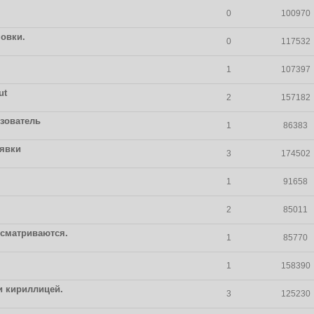
0
100970
новки.
0
117532
1
107397
ut
2
157182
ьзователь
1
86383
явки
3
174502
1
91658
2
85011
осматриваются.
1
85770
1
158390
и кириллицей.
3
125230