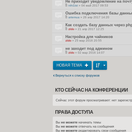
Не приходит уведомление на почт
nihi1ist
» 04 май 2017 09:53
В
л
Ошибка подключения базы данны
о
artemua
» 26 апр 2017 14:20
ж
В
е
л
Как создать базу данных через p
н
о
и
zldo
» 21 апр 2017 12:25
ж
я
В
е
л
Настройка для чайников
н
о
и
zldo
» 25 мар 2016 20:55
ж
я
е
не заходит под админом
н
и
zldo
» 02 мар 2016 14:07
я
В
л
о
НОВАЯ ТЕМА
ж
е
н
и
Вернуться к списку форумов
я
КТО СЕЙЧАС НА КОНФЕРЕНЦИИ
Сейчас этот форум просматривают: нет зарегистр
ПРАВА ДОСТУПА
Вы
не можете
начинать темы
Вы
не можете
отвечать на сообщения
Вы
не можете
редактировать свои сообщения