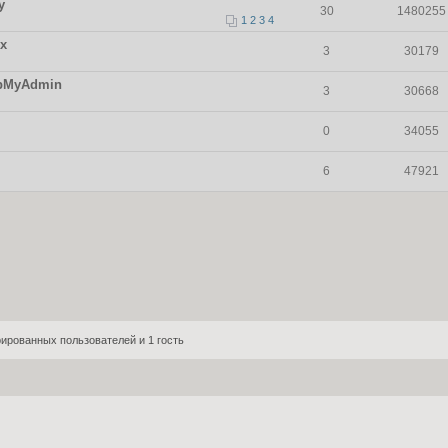
у
30
1480255
1
2
3
4
х
3
30179
hpMyAdmin
3
30668
0
34055
6
47921
ированных пользователей и 1 гость