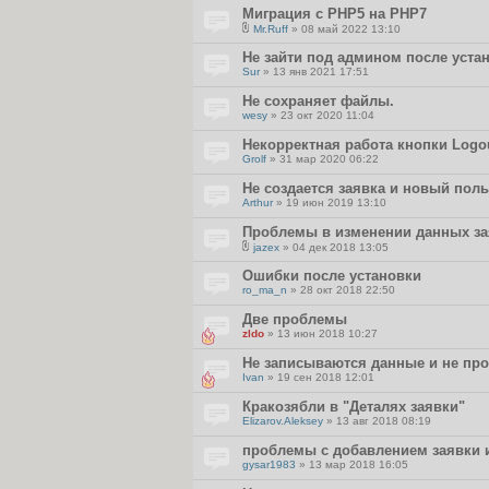
Миграция с PHP5 на PHP7
Mr.Ruff
» 08 май 2022 13:10
В
л
Не зайти под админом после уста
о
Sur
» 13 янв 2021 17:51
ж
е
Не сохраняет файлы.
н
и
wesy
» 23 окт 2020 11:04
я
Некорректная работа кнопки Logo
Grolf
» 31 мар 2020 06:22
Не создается заявка и новый пол
Arthur
» 19 июн 2019 13:10
Проблемы в изменении данных за
jazex
» 04 дек 2018 13:05
В
л
Ошибки после установки
о
ro_ma_n
» 28 окт 2018 22:50
ж
е
Две проблемы
н
и
zldo
» 13 июн 2018 10:27
я
Не записываются данные и не пр
Ivan
» 19 сен 2018 12:01
Кракозябли в "Деталях заявки"
Elizarov.Aleksey
» 13 авг 2018 08:19
проблемы с добавлением заявки 
gysar1983
» 13 мар 2018 16:05