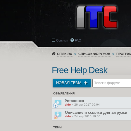
Ссылки
FAQ
CITSK.RU
СПИСОК ФОРУМОВ
ПРОГРА
Free Help Desk
НОВАЯ ТЕМА
ОБЪЯВЛЕНИЯ
Установка
zldo
» 26 окт 2017 09:04
Описание и ссылки для загрузки
zldo
» 24 апр 2015 10:00
ТЕМЫ