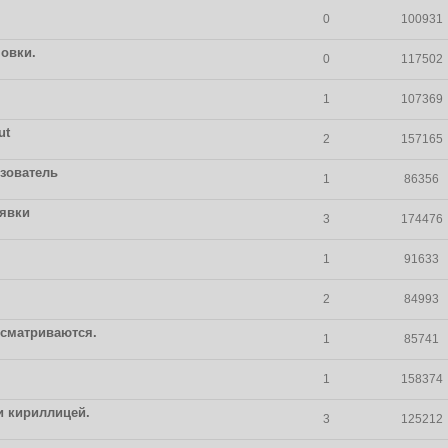
0
100931
новки.
0
117502
1
107369
ut
2
157165
ьзователь
1
86356
явки
3
174476
1
91633
2
84993
осматриваются.
1
85741
1
158374
и кириллицей.
3
125212