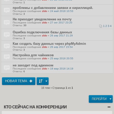
Ответы:
1
проблемы с добавлением заявки и кириллицей.
Последнее сообщение
zldo
«
24 май 2018 10:53
Ответы:
3
Не приходит уведомление на почту
Последнее сообщение
zldo
«
27 окт 2017 23:20
Ответы:
30
1
2
3
4
Ошибка подключения базы данных
Последнее сообщение
zldo
«
26 апр 2017 21:29
Ответы:
3
Как создать базу данных через phpMyAdmin
Последнее сообщение
zldo
«
26 апр 2017 15:54
Ответы:
3
Настройка для чайников
Последнее сообщение
zldo
«
25 мар 2016 20:55
не заходит под админом
Последнее сообщение
zldo
«
18 мар 2016 14:19
Ответы:
6
НОВАЯ ТЕМА
16 тем • Страница
1
из
1
ПЕРЕЙТИ
КТО СЕЙЧАС НА КОНФЕРЕНЦИИ