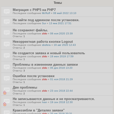
Темы
Миграция с PHP5 на PHP7
Последнее сообщение
Mr.Ruff
«
08 май 2022 13:10
Не зайти под админом после установки.
Последнее сообщение
Sur
«
13 янв 2021 17:51
Не сохраняет файлы.
Последнее сообщение
zldo
«
08 ноя 2020 15:39
Ответы:
1
Некорректная работа кнопки Logout
Последнее сообщение
sbsfera
«
19 авг 2020 12:43
Ответы:
2
Не создается заявка и новый пользователь
Последнее сообщение
zldo
«
19 июн 2019 17:59
Ответы:
1
Проблемы в изменении данных заявки
Последнее сообщение
zldo
«
06 дек 2018 13:20
Ответы:
3
Ошибки после установки
Последнее сообщение
zldo
«
01 ноя 2018 21:29
Ответы:
1
Две проблемы
Последнее сообщение
zldo
«
23 сен 2018 22:44
Ответы:
2
Не записываются данные и не просматриваются.
Последнее сообщение
Ivan
«
19 сен 2018 12:30
Ответы:
1
Кракозябли в "Деталях заявки"
Последнее сообщение
zldo
«
20 авг 2018 20:31