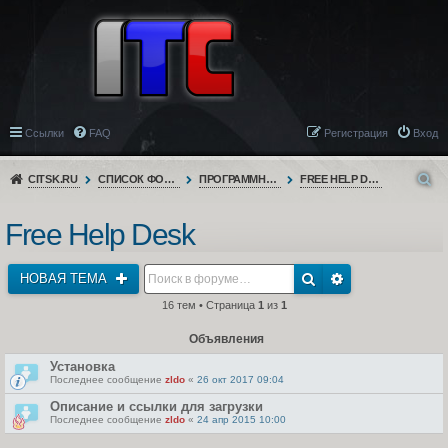
Ссылки
FAQ
Регистрация
Вход
CITSK.RU
СПИСОК ФОРУМОВ
ПРОГРАММНОЕ ОБЕСПЕЧЕНИЕ
FREE HELP DESK
Free Help Desk
НОВАЯ ТЕМА
16 тем • Страница
1
из
1
Объявления
Установка
Последнее сообщение
zldo
«
26 окт 2017 09:04
Описание и ссылки для загрузки
Последнее сообщение
zldo
«
24 апр 2015 10:00