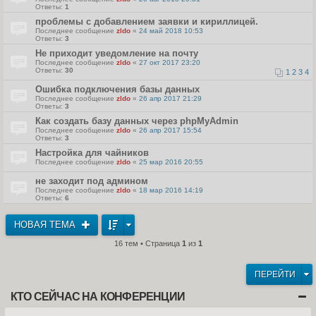
Ответы:
1
проблемы с добавлением заявки и кириллицей.
Последнее сообщение
zldo
«
24 май 2018 10:53
Ответы:
3
Не приходит уведомление на почту
Последнее сообщение
zldo
«
27 окт 2017 23:20
Ответы:
30
1
2
3
4
Ошибка подключения базы данных
Последнее сообщение
zldo
«
26 апр 2017 21:29
Ответы:
3
Как создать базу данных через phpMyAdmin
Последнее сообщение
zldo
«
26 апр 2017 15:54
Ответы:
3
Настройка для чайников
Последнее сообщение
zldo
«
25 мар 2016 20:55
не заходит под админом
Последнее сообщение
zldo
«
18 мар 2016 14:19
Ответы:
6
НОВАЯ ТЕМА
16 тем • Страница
1
из
1
ПЕРЕЙТИ
КТО СЕЙЧАС НА КОНФЕРЕНЦИИ