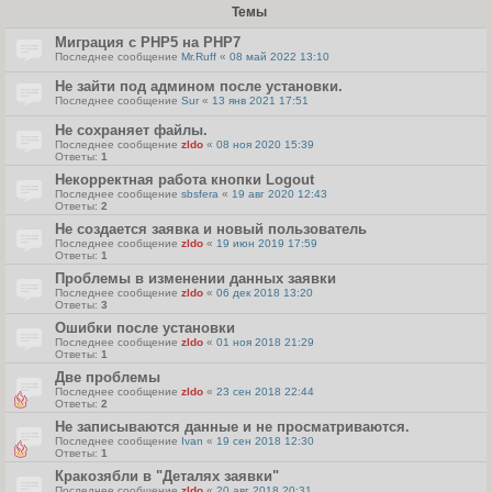
Темы
Миграция с PHP5 на PHP7
Последнее сообщение
Mr.Ruff
«
08 май 2022 13:10
Не зайти под админом после установки.
Последнее сообщение
Sur
«
13 янв 2021 17:51
Не сохраняет файлы.
Последнее сообщение
zldo
«
08 ноя 2020 15:39
Ответы:
1
Некорректная работа кнопки Logout
Последнее сообщение
sbsfera
«
19 авг 2020 12:43
Ответы:
2
Не создается заявка и новый пользователь
Последнее сообщение
zldo
«
19 июн 2019 17:59
Ответы:
1
Проблемы в изменении данных заявки
Последнее сообщение
zldo
«
06 дек 2018 13:20
Ответы:
3
Ошибки после установки
Последнее сообщение
zldo
«
01 ноя 2018 21:29
Ответы:
1
Две проблемы
Последнее сообщение
zldo
«
23 сен 2018 22:44
Ответы:
2
Не записываются данные и не просматриваются.
Последнее сообщение
Ivan
«
19 сен 2018 12:30
Ответы:
1
Кракозябли в "Деталях заявки"
Последнее сообщение
zldo
«
20 авг 2018 20:31