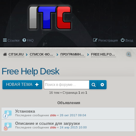
Ссылки
FAQ
Регистрация
Вход
CITSK.RU
СПИСОК ФОРУМОВ
ПРОГРАММНОЕ ОБЕСПЕЧЕНИЕ
FREE HELP DESK
Free Help Desk
НОВАЯ ТЕМА
16 тем • Страница
1
из
1
Объявления
Установка
Последнее сообщение
zldo
«
26 окт 2017 09:04
Описание и ссылки для загрузки
Последнее сообщение
zldo
«
24 апр 2015 10:00