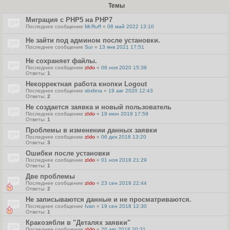
Темы
Миграция с PHP5 на PHP7
Последнее сообщение
Mr.Ruff
«
08 май 2022 13:10
Не зайти под админом после установки.
Последнее сообщение
Sur
«
13 янв 2021 17:51
Не сохраняет файлы.
Последнее сообщение
zldo
«
08 ноя 2020 15:39
Ответы:
1
Некорректная работа кнопки Logout
Последнее сообщение
sbsfera
«
19 авг 2020 12:43
Ответы:
2
Не создается заявка и новый пользователь
Последнее сообщение
zldo
«
19 июн 2019 17:59
Ответы:
1
Проблемы в изменении данных заявки
Последнее сообщение
zldo
«
06 дек 2018 13:20
Ответы:
3
Ошибки после установки
Последнее сообщение
zldo
«
01 ноя 2018 21:29
Ответы:
1
Две проблемы
Последнее сообщение
zldo
«
23 сен 2018 22:44
Ответы:
2
Не записываются данные и не просматриваются.
Последнее сообщение
Ivan
«
19 сен 2018 12:30
Ответы:
1
Кракозябли в "Деталях заявки"
Последнее сообщение
zldo
«
20 авг 2018 20:31