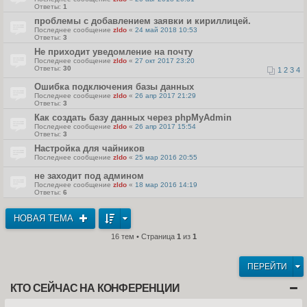
Ответы:
1
проблемы с добавлением заявки и кириллицей.
Последнее сообщение
zldo
«
24 май 2018 10:53
Ответы:
3
Не приходит уведомление на почту
Последнее сообщение
zldo
«
27 окт 2017 23:20
Ответы:
30
1
2
3
4
Ошибка подключения базы данных
Последнее сообщение
zldo
«
26 апр 2017 21:29
Ответы:
3
Как создать базу данных через phpMyAdmin
Последнее сообщение
zldo
«
26 апр 2017 15:54
Ответы:
3
Настройка для чайников
Последнее сообщение
zldo
«
25 мар 2016 20:55
не заходит под админом
Последнее сообщение
zldo
«
18 мар 2016 14:19
Ответы:
6
НОВАЯ ТЕМА
16 тем • Страница
1
из
1
ПЕРЕЙТИ
КТО СЕЙЧАС НА КОНФЕРЕНЦИИ