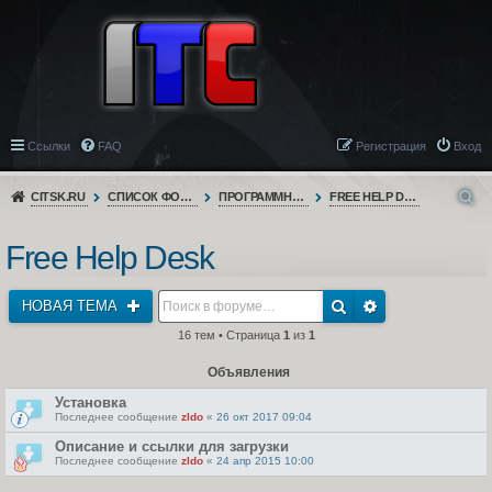
Ссылки
FAQ
Регистрация
Вход
CITSK.RU
СПИСОК ФОРУМОВ
ПРОГРАММНОЕ ОБЕСПЕЧЕНИЕ
FREE HELP DESK
Free Help Desk
НОВАЯ ТЕМА
16 тем • Страница
1
из
1
Объявления
Установка
Последнее сообщение
zldo
«
26 окт 2017 09:04
Описание и ссылки для загрузки
Последнее сообщение
zldo
«
24 апр 2015 10:00