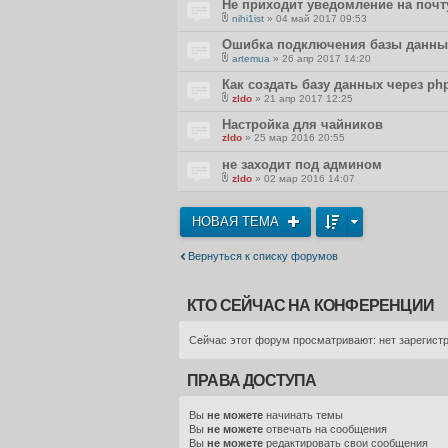
Не приходит уведомление на почт
nihi1ist
» 04 май 2017 09:53
В
л
Ошибка подключения базы данны
о
artemua
» 26 апр 2017 14:20
ж
В
е
л
Как создать базу данных через p
н
о
и
zldo
» 21 апр 2017 12:25
ж
я
В
е
л
Настройка для чайников
н
о
и
zldo
» 25 мар 2016 20:55
ж
я
е
не заходит под админом
н
и
zldo
» 02 мар 2016 14:07
я
В
л
о
НОВАЯ ТЕМА
ж
е
н
и
Вернуться к списку форумов
я
КТО СЕЙЧАС НА КОНФЕРЕНЦИИ
Сейчас этот форум просматривают: нет зарегистр
ПРАВА ДОСТУПА
Вы
не можете
начинать темы
Вы
не можете
отвечать на сообщения
Вы
не можете
редактировать свои сообщения