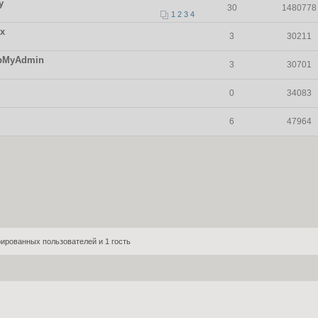
у
30
1480778
1
2
3
4
х
3
30211
hpMyAdmin
3
30701
0
34083
6
47964
ированных пользователей и 1 гость