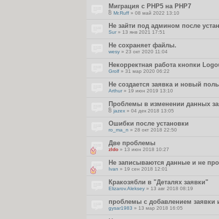
Миграция с PHP5 на PHP7
Mr.Ruff
» 08 май 2022 13:10
В
л
Не зайти под админом после уста
о
Sur
» 13 янв 2021 17:51
ж
е
Не сохраняет файлы.
н
и
wesy
» 23 окт 2020 11:04
я
Некорректная работа кнопки Logo
Grolf
» 31 мар 2020 06:22
Не создается заявка и новый пол
Arthur
» 19 июн 2019 13:10
Проблемы в изменении данных за
jazex
» 04 дек 2018 13:05
В
л
Ошибки после установки
о
ro_ma_n
» 28 окт 2018 22:50
ж
е
Две проблемы
н
и
zldo
» 13 июн 2018 10:27
я
Не записываются данные и не пр
Ivan
» 19 сен 2018 12:01
Кракозябли в "Деталях заявки"
Elizarov.Aleksey
» 13 авг 2018 08:19
проблемы с добавлением заявки 
gysar1983
» 13 мар 2018 16:05