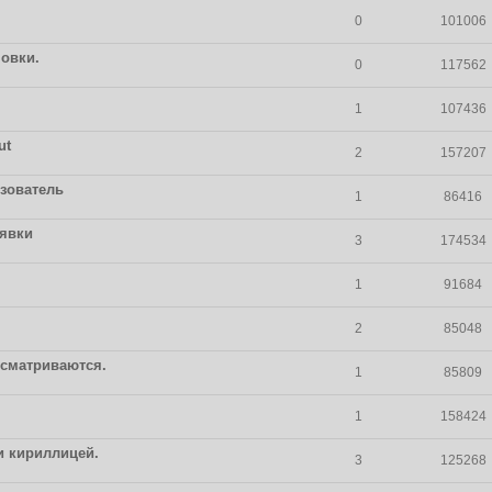
0
101006
новки.
0
117562
1
107436
ut
2
157207
ьзователь
1
86416
явки
3
174534
1
91684
2
85048
осматриваются.
1
85809
1
158424
и кириллицей.
3
125268