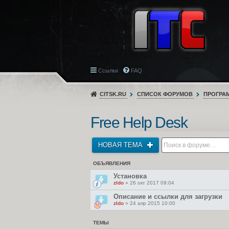
Ссылки
FAQ
CITSK.RU
СПИСОК ФОРУМОВ
ПРОГРА
Free Help Desk
НОВАЯ ТЕМА
ОБЪЯВЛЕНИЯ
Установка
zldo
» 26 окт 2017 09:04
Описание и ссылки для загрузки
zldo
» 24 апр 2015 10:00
ТЕМЫ