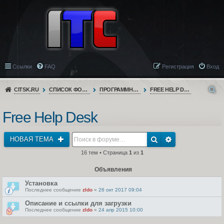
Ссылки
FAQ
Регистрация
Вход
CITSK.RU
СПИСОК ФОРУМОВ
ПРОГРАММНОЕ ОБЕСПЕЧЕНИЕ
FREE HELP DESK
Free Help Desk
НОВАЯ ТЕМА
16 тем • Страница
1
из
1
Объявления
Установка
Последнее сообщение
zldo
«
26 окт 2017 09:04
Описание и ссылки для загрузки
Последнее сообщение
zldo
«
24 апр 2015 10:00