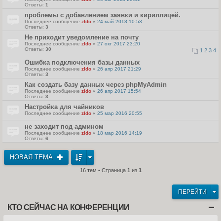
Ответы:
1
проблемы с добавлением заявки и кириллицей.
Последнее сообщение
zldo
«
24 май 2018 10:53
Ответы:
3
Не приходит уведомление на почту
Последнее сообщение
zldo
«
27 окт 2017 23:20
Ответы:
30
1
2
3
4
Ошибка подключения базы данных
Последнее сообщение
zldo
«
26 апр 2017 21:29
Ответы:
3
Как создать базу данных через phpMyAdmin
Последнее сообщение
zldo
«
26 апр 2017 15:54
Ответы:
3
Настройка для чайников
Последнее сообщение
zldo
«
25 мар 2016 20:55
не заходит под админом
Последнее сообщение
zldo
«
18 мар 2016 14:19
Ответы:
6
НОВАЯ ТЕМА
16 тем • Страница
1
из
1
ПЕРЕЙТИ
КТО СЕЙЧАС НА КОНФЕРЕНЦИИ