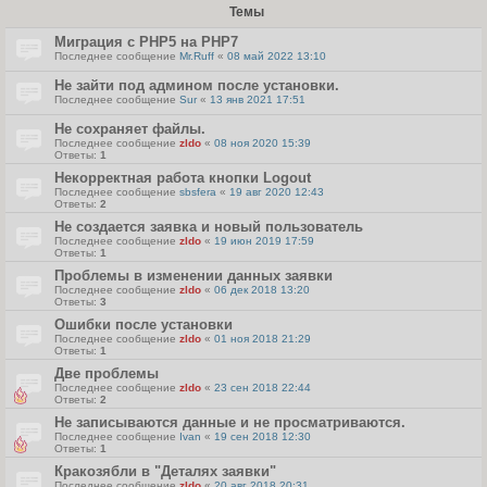
Темы
Миграция с PHP5 на PHP7
Последнее сообщение
Mr.Ruff
«
08 май 2022 13:10
Не зайти под админом после установки.
Последнее сообщение
Sur
«
13 янв 2021 17:51
Не сохраняет файлы.
Последнее сообщение
zldo
«
08 ноя 2020 15:39
Ответы:
1
Некорректная работа кнопки Logout
Последнее сообщение
sbsfera
«
19 авг 2020 12:43
Ответы:
2
Не создается заявка и новый пользователь
Последнее сообщение
zldo
«
19 июн 2019 17:59
Ответы:
1
Проблемы в изменении данных заявки
Последнее сообщение
zldo
«
06 дек 2018 13:20
Ответы:
3
Ошибки после установки
Последнее сообщение
zldo
«
01 ноя 2018 21:29
Ответы:
1
Две проблемы
Последнее сообщение
zldo
«
23 сен 2018 22:44
Ответы:
2
Не записываются данные и не просматриваются.
Последнее сообщение
Ivan
«
19 сен 2018 12:30
Ответы:
1
Кракозябли в "Деталях заявки"
Последнее сообщение
zldo
«
20 авг 2018 20:31