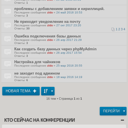
Ответы:
1
проблемы с добавлением заявки и кириллицей.
Последнее сообщение
zldo
«
24 май 2018 10:53
Ответы:
3
Не приходит уведомление на почту
Последнее сообщение
zldo
«
27 окт 2017 23:20
Ответы:
30
1
2
3
4
Ошибка подключения базы данных
Последнее сообщение
zldo
«
26 апр 2017 21:29
Ответы:
3
Как создать базу данных через phpMyAdmin
Последнее сообщение
zldo
«
26 апр 2017 15:54
Ответы:
3
Настройка для чайников
Последнее сообщение
zldo
«
25 мар 2016 20:55
не заходит под админом
Последнее сообщение
zldo
«
18 мар 2016 14:19
Ответы:
6
НОВАЯ ТЕМА
16 тем • Страница
1
из
1
ПЕРЕЙТИ
КТО СЕЙЧАС НА КОНФЕРЕНЦИИ