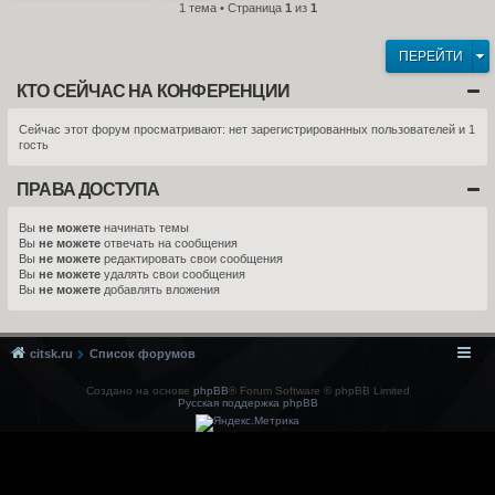
1 тема • Страница
1
из
1
ПЕРЕЙТИ
КТО СЕЙЧАС НА КОНФЕРЕНЦИИ
Сейчас этот форум просматривают: нет зарегистрированных пользователей и 1
гость
ПРАВА ДОСТУПА
Вы
не можете
начинать темы
Вы
не можете
отвечать на сообщения
Вы
не можете
редактировать свои сообщения
Вы
не можете
удалять свои сообщения
Вы
не можете
добавлять вложения
citsk.ru
Список форумов
Создано на основе
phpBB
® Forum Software © phpBB Limited
Русская поддержка phpBB