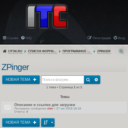
Ссылки
FAQ
Регистрация
Вход
CITSK.RU
СПИСОК ФОРУМОВ
ПРОГРАММНОЕ ОБЕСПЕЧЕНИЕ
ZPINGER
ZPinger
НОВАЯ ТЕМА
1 тема • Страница
1
из
1
Темы
Описание и ссылки для загрузки
Последнее сообщение
zldo
«
27 окт 2019 18:16
Ответы:
4
НОВАЯ ТЕМА