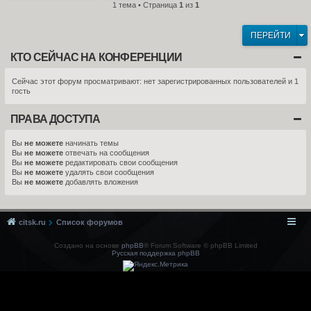
1 тема • Страница
1
из
1
ПЕРЕЙТИ
КТО СЕЙЧАС НА КОНФЕРЕНЦИИ
Сейчас этот форум просматривают: нет зарегистрированных пользователей и 1
гость
ПРАВА ДОСТУПА
Вы
не можете
начинать темы
Вы
не можете
отвечать на сообщения
Вы
не можете
редактировать свои сообщения
Вы
не можете
удалять свои сообщения
Вы
не можете
добавлять вложения
citsk.ru
Список форумов
Создано на основе
phpBB
® Forum Software © phpBB Limited
Русская поддержка phpBB