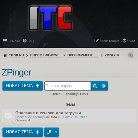
Ссылки
FAQ
Регистрация
Вход
CITSK.RU
СПИСОК ФОРУМОВ
ПРОГРАММНОЕ ОБЕСПЕЧЕНИЕ
ZPINGER
ZPinger
НОВАЯ ТЕМА
1 тема • Страница
1
из
1
Темы
Описание и ссылки для загрузки
Последнее сообщение
zldo
«
27 окт 2019 18:16
Ответы:
4
НОВАЯ ТЕМА