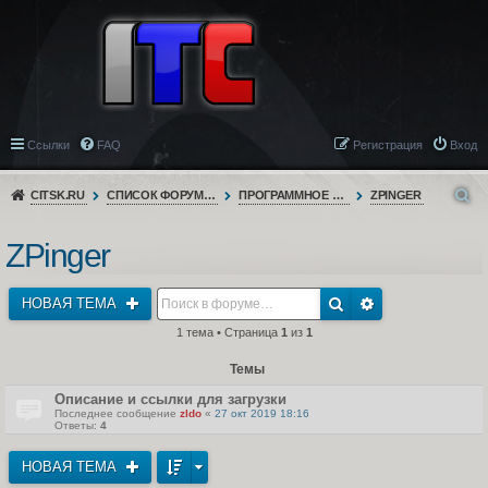
Ссылки
FAQ
Регистрация
Вход
CITSK.RU
СПИСОК ФОРУМОВ
ПРОГРАММНОЕ ОБЕСПЕЧЕНИЕ
ZPINGER
ZPinger
НОВАЯ ТЕМА
1 тема • Страница
1
из
1
Темы
Описание и ссылки для загрузки
Последнее сообщение
zldo
«
27 окт 2019 18:16
Ответы:
4
НОВАЯ ТЕМА