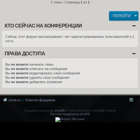
1 тема • Страница
1
из
1
ПЕРЕЙТИ
КТО СЕЙЧАС НА КОНФЕРЕНЦИИ
Сейчас этот форум просматривают: нет зарегистрированных пользователей и 1
гость
ПРАВА ДОСТУПА
Вы
не можете
начинать темы
Вы
не можете
отвечать на сообщения
Вы
не можете
редактировать свои сообщения
Вы
не можете
удалять свои сообщения
Вы
не можете
добавлять вложения
citsk.ru
Список форумов
Создано на основе
phpBB
® Forum Software © phpBB Limited
Русская поддержка phpBB