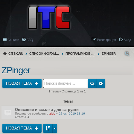
Ссылки
FAQ
Регистрация
Вход
CITSK.RU
СПИСОК ФОРУМОВ
ПРОГРАММНОЕ ОБЕСПЕЧЕНИЕ
ZPINGER
ZPinger
НОВАЯ ТЕМА
1 тема • Страница
1
из
1
Темы
Описание и ссылки для загрузки
Последнее сообщение
zldo
«
27 окт 2019 18:16
Ответы:
4
НОВАЯ ТЕМА