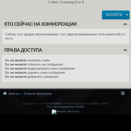
1 тема • Страница
1
из
1
ПЕРЕЙТИ
КТО СЕЙЧАС НА КОНФЕРЕНЦИИ
Сейчас этот форум просматривают: нет зарегистрированных пользователей и 1
гость
ПРАВА ДОСТУПА
Вы
не можете
начинать темы
Вы
не можете
отвечать на сообщения
Вы
не можете
редактировать свои сообщения
Вы
не можете
удалять свои сообщения
Вы
не можете
добавлять вложения
citsk.ru
Список форумов
Создано на основе
phpBB
® Forum Software © phpBB Limited
Русская поддержка phpBB