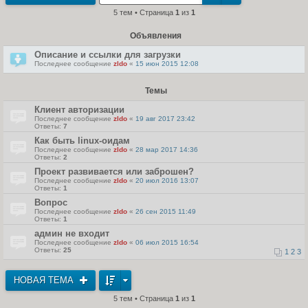
т
5 тем • Страница
1
из
1
и
к
п
Объявления
о
с
л
Описание и ссылки для загрузки
е
Последнее сообщение
zldo
«
15 июн 2015 12:08
д
н
е
м
Темы
у
с
Клиент авторизации
о
Последнее сообщение
zldo
«
19 авг 2017 23:42
о
Ответы:
7
б
щ
Как быть linux-оидам
е
Последнее сообщение
zldo
«
28 мар 2017 14:36
н
Ответы:
2
и
ю
Проект развивается или заброшен?
Последнее сообщение
zldo
«
20 июл 2016 13:07
Ответы:
1
Вопрос
Последнее сообщение
zldo
«
26 сен 2015 11:49
Ответы:
1
админ не входит
Последнее сообщение
zldo
«
06 июл 2015 16:54
Ответы:
25
1
2
3
НОВАЯ ТЕМА
5 тем • Страница
1
из
1