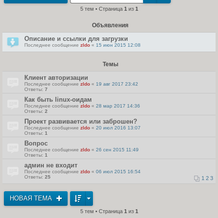
т
5 тем • Страница
1
из
1
и
к
п
Объявления
о
с
л
Описание и ссылки для загрузки
е
Последнее сообщение
zldo
«
15 июн 2015 12:08
д
н
е
м
Темы
у
с
Клиент авторизации
о
Последнее сообщение
zldo
«
19 авг 2017 23:42
о
Ответы:
7
б
щ
Как быть linux-оидам
е
Последнее сообщение
zldo
«
28 мар 2017 14:36
н
Ответы:
2
и
ю
Проект развивается или заброшен?
Последнее сообщение
zldo
«
20 июл 2016 13:07
Ответы:
1
Вопрос
Последнее сообщение
zldo
«
26 сен 2015 11:49
Ответы:
1
админ не входит
Последнее сообщение
zldo
«
06 июл 2015 16:54
Ответы:
25
1
2
3
НОВАЯ ТЕМА
5 тем • Страница
1
из
1