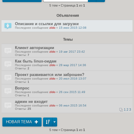
т
5 тем • Страница
1
из
1
и
к
п
Объявления
о
с
л
Описание и ссылки для загрузки
е
Последнее сообщение
zldo
«
15 июн 2015 12:08
д
н
е
м
Темы
у
с
Клиент авторизации
о
Последнее сообщение
zldo
«
19 авг 2017 23:42
о
Ответы:
7
б
щ
Как быть linux-оидам
е
Последнее сообщение
zldo
«
28 мар 2017 14:36
н
Ответы:
2
и
ю
Проект развивается или заброшен?
Последнее сообщение
zldo
«
20 июл 2016 13:07
Ответы:
1
Вопрос
Последнее сообщение
zldo
«
26 сен 2015 11:49
Ответы:
1
админ не входит
Последнее сообщение
zldo
«
06 июл 2015 16:54
Ответы:
25
1
2
3
НОВАЯ ТЕМА
5 тем • Страница
1
из
1