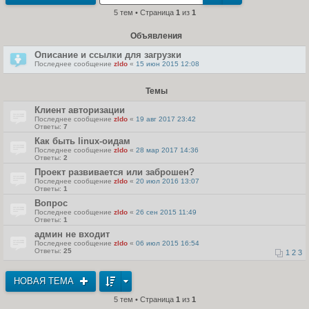
т
5 тем • Страница
1
из
1
и
к
п
Объявления
о
с
л
Описание и ссылки для загрузки
е
Последнее сообщение
zldo
«
15 июн 2015 12:08
д
н
е
м
Темы
у
с
Клиент авторизации
о
Последнее сообщение
zldo
«
19 авг 2017 23:42
о
Ответы:
7
б
щ
Как быть linux-оидам
е
Последнее сообщение
zldo
«
28 мар 2017 14:36
н
Ответы:
2
и
ю
Проект развивается или заброшен?
Последнее сообщение
zldo
«
20 июл 2016 13:07
Ответы:
1
Вопрос
Последнее сообщение
zldo
«
26 сен 2015 11:49
Ответы:
1
админ не входит
Последнее сообщение
zldo
«
06 июл 2015 16:54
Ответы:
25
1
2
3
НОВАЯ ТЕМА
5 тем • Страница
1
из
1