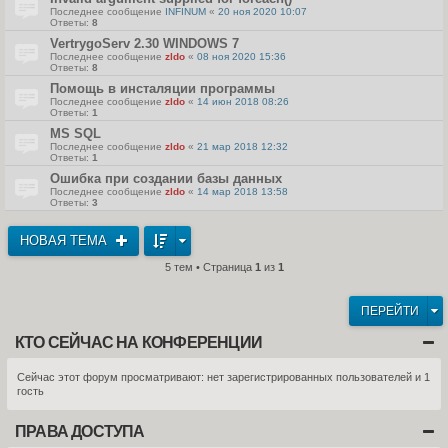
Последнее сообщение
INFINUM
«
20 ноя 2020 10:07
Ответы:
8
VertrygoServ 2.30 WINDOWS 7
Последнее сообщение
zldo
«
08 ноя 2020 15:36
Ответы:
8
Помощь в инсталяции программы
Последнее сообщение
zldo
«
14 июн 2018 08:26
Ответы:
1
MS SQL
Последнее сообщение
zldo
«
21 мар 2018 12:32
Ответы:
1
Ошибка при создании базы данных
Последнее сообщение
zldo
«
14 мар 2018 13:58
Ответы:
3
НОВАЯ ТЕМА
5 тем • Страница
1
из
1
ПЕРЕЙТИ
КТО СЕЙЧАС НА КОНФЕРЕНЦИИ
Сейчас этот форум просматривают: нет зарегистрированных пользователей и 1
гость
ПРАВА ДОСТУПА