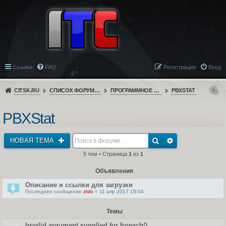
Ссылки
FAQ
Регистрация
Вход
CITSK.RU
СПИСОК ФОРУМОВ
ПРОГРАММНОЕ ОБЕСПЕЧЕНИЕ
PBXSTAT
PBXStat
НОВАЯ ТЕМА
5 тем • Страница
1
из
1
Объявления
Описание и ссылки для загрузки
Последнее сообщение
zldo
«
11 апр 2017 15:04
Темы
Invalid argument supplied for foreach()