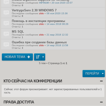
Последнее сообщение
INFINUM
«
20 ноя 2020 10:07
Ответы:
8
VertrygoServ 2.30 WINDOWS 7
Последнее сообщение
zldo
«
08 ноя 2020 15:36
Ответы:
8
Помощь в инсталяции программы
Последнее сообщение
zldo
«
14 июн 2018 08:26
Ответы:
1
MS SQL
Последнее сообщение
zldo
«
21 мар 2018 12:32
Ответы:
1
Ошибка при создании базы данных
Последнее сообщение
zldo
«
14 мар 2018 13:58
Ответы:
3
НОВАЯ ТЕМА
5 тем • Страница
1
из
1
ПЕРЕЙТИ
КТО СЕЙЧАС НА КОНФЕРЕНЦИИ
Сейчас этот форум просматривают: нет зарегистрированных пользователей и 1
гость
ПРАВА ДОСТУПА