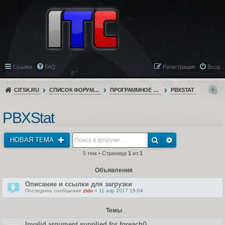
Ссылки
FAQ
Регистрация
Вход
CITSK.RU
СПИСОК ФОРУМОВ
ПРОГРАММНОЕ ОБЕСПЕЧЕНИЕ
PBXSTAT
PBXStat
НОВАЯ ТЕМА
5 тем • Страница
1
из
1
Объявления
Описание и ссылки для загрузки
Последнее сообщение
zldo
«
11 апр 2017 15:04
Темы
Invalid argument supplied for foreach()