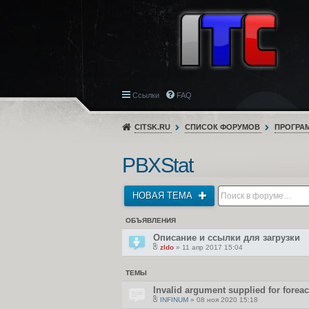
Ссылки
FAQ
CITSK.RU
СПИСОК ФОРУМОВ
ПРОГРА
PBXStat
НОВАЯ ТЕМА
ОБЪЯВЛЕНИЯ
Описание и ссылки для загрузки
zldo
» 11 апр 2017 15:04
В
л
о
ТЕМЫ
ж
е
Invalid argument supplied for foreac
н
и
INFINUM
» 08 ноя 2020 15:18
В
я