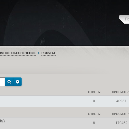
ММНОЕ ОБЕСПЕЧЕНИЕ
PBXSTAT
ОТВЕТЫ
ПРОСМОТ
0
40937
ОТВЕТЫ
ПРОСМОТ
h()
8
179452