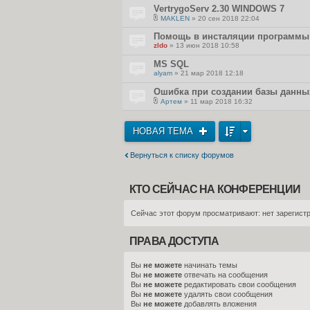
л
VertrygoServ 2.30 WINDOWS 7
о
MAKLEN
» 20 сен 2018 22:04
ж
В
е
л
Помощь в инсталяции программы
н
о
и
zldo
» 13 июн 2018 10:58
ж
я
е
MS SQL
н
и
alyam
» 21 мар 2018 12:18
я
Ошибка при создании базы данны
Артем
» 11 мар 2018 16:32
В
л
о
НОВАЯ ТЕМА
ж
е
н
и
Вернуться к списку форумов
я
КТО СЕЙЧАС НА КОНФЕРЕНЦИИ
Сейчас этот форум просматривают: нет зарегистр
ПРАВА ДОСТУПА
Вы
не можете
начинать темы
Вы
не можете
отвечать на сообщения
Вы
не можете
редактировать свои сообщения
Вы
не можете
удалять свои сообщения
Вы
не можете
добавлять вложения