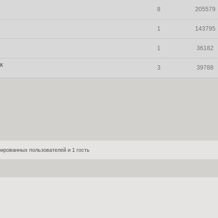
8
205579
1
143795
1
36182
х
3
39788
ированных пользователей и 1 гость