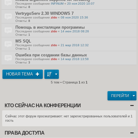
Последнее сообщение
INFINUM
«
20 ноя 2020 10:07
Ответы:
8
VertrygoServ 2.30 WINDOWS 7
Последнее сообщение
zldo
«
08 ноя 2020 15:36
Ответы:
8
Помощь в инсталяции программы
Последнее сообщение
zldo
«
14 июн 2018 08:26
Ответы:
1
MS SQL
Последнее сообщение
zldo
«
21 мар 2018 12:32
Ответы:
1
Ошибка при создании базы данных
Последнее сообщение
zldo
«
14 мар 2018 13:58
Ответы:
3
НОВАЯ ТЕМА
5 тем • Страница
1
из
1
ПЕРЕЙТИ
КТО СЕЙЧАС НА КОНФЕРЕНЦИИ
Сейчас этот форум просматривают: нет зарегистрированных пользователей и 1
гость
ПРАВА ДОСТУПА