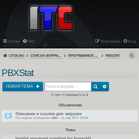
Ссылки
FAQ
Регистрация
Вход
CITSK.RU
СПИСОК ФОРУМОВ
ПРОГРАММНОЕ ОБЕСПЕЧЕНИЕ
PBXSTAT
PBXStat
НОВАЯ ТЕМА
5 тем • Страница
1
из
1
Объявления
Описание и ссылки для загрузки
Последнее сообщение
zldo
«
11 апр 2017 15:04
Темы
Invalid argument supplied for foreach()