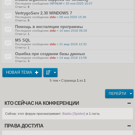
Последнее сообщение
INFINUM
«
20 ноя 2020 10:07
Ответы:
8
VertrygoServ 2.30 WINDOWS 7
Последнее сообщение
zldo
«
08 ноя 2020 15:36
Ответы:
8
Помощь в инсталяции программы
Последнее сообщение
zldo
«
14 июн 2018 08:26
Ответы:
1
MS SQL
Последнее сообщение
zldo
«
21 мар 2018 12:32
Ответы:
1
Ошибка при создании базы данных
Последнее сообщение
zldo
«
14 мар 2018 13:58
Ответы:
3
НОВАЯ ТЕМА
5 тем • Страница
1
из
1
ПЕРЕЙТИ
КТО СЕЙЧАС НА КОНФЕРЕНЦИИ
Сейчас этот форум просматривают:
Baidu [Spider]
и 1 гость
ПРАВА ДОСТУПА