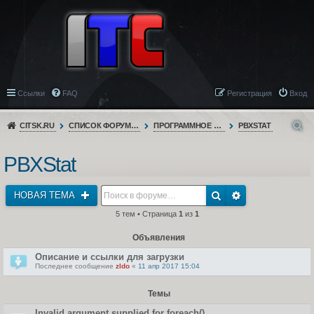
Ссылки
FAQ
Регистрация
Вход
CITSK.RU
СПИСОК ФОРУМОВ
ПРОГРАММНОЕ ОБЕСПЕЧЕНИЕ
PBXSTAT
PBXStat
НОВАЯ ТЕМА
5 тем • Страница
1
из
1
Объявления
Описание и ссылки для загрузки
Последнее сообщение
zldo
«
11 апр 2017 15:04
Темы
Invalid argument supplied for foreach()