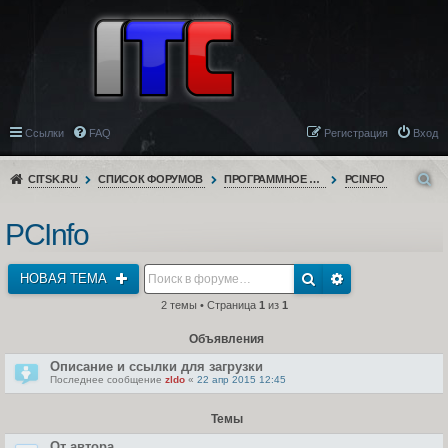
Ссылки
FAQ
Регистрация
Вход
CITSK.RU
СПИСОК ФОРУМОВ
ПРОГРАММНОЕ ОБЕСПЕЧЕНИЕ
PCINFO
PCInfo
НОВАЯ ТЕМА
2 темы • Страница
1
из
1
Объявления
Описание и ссылки для загрузки
Последнее сообщение
zldo
«
22 апр 2015 12:45
Темы
От автора