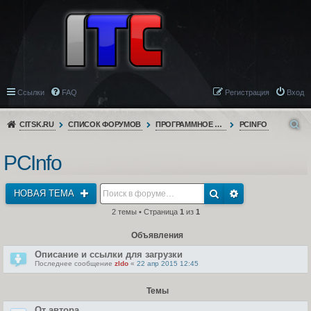
Ссылки
FAQ
Регистрация
Вход
CITSK.RU
СПИСОК ФОРУМОВ
ПРОГРАММНОЕ ОБЕСПЕЧЕНИЕ
PCINFO
PCInfo
НОВАЯ ТЕМА
2 темы • Страница
1
из
1
Объявления
Описание и ссылки для загрузки
Последнее сообщение
zldo
«
22 апр 2015 12:45
Темы
От автора