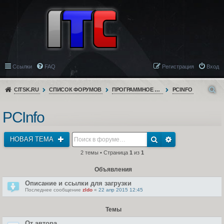
Ссылки
FAQ
Регистрация
Вход
CITSK.RU
СПИСОК ФОРУМОВ
ПРОГРАММНОЕ ОБЕСПЕЧЕНИЕ
PCINFO
PCInfo
НОВАЯ ТЕМА
2 темы • Страница
1
из
1
Объявления
Описание и ссылки для загрузки
Последнее сообщение
zldo
«
22 апр 2015 12:45
Темы
От автора