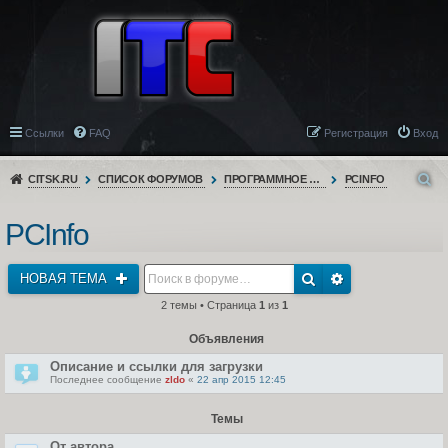
Ссылки
FAQ
Регистрация
Вход
CITSK.RU
СПИСОК ФОРУМОВ
ПРОГРАММНОЕ ОБЕСПЕЧЕНИЕ
PCINFO
PCInfo
НОВАЯ ТЕМА
2 темы • Страница
1
из
1
Объявления
Описание и ссылки для загрузки
Последнее сообщение
zldo
«
22 апр 2015 12:45
Темы
От автора