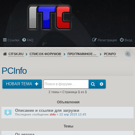
Ссылки
FAQ
Регистрация
Вход
CITSK.RU
СПИСОК ФОРУМОВ
ПРОГРАММНОЕ ОБЕСПЕЧЕНИЕ
PCINFO
PCInfo
НОВАЯ ТЕМА
2 темы • Страница
1
из
1
Объявления
Описание и ссылки для загрузки
Последнее сообщение
zldo
«
22 апр 2015 12:45
Темы
От автора