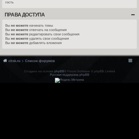
гость
ПРАВА ДОСТУПА
Вы
не можете
начинать темы
Вы
не можете
отвечать на сообщения
Вы
не можете
редактировать свои сообщения
Вы
не можете
удалять свои сообщения
Вы
не можете
добавлять вложения
citsk.ru
Список форумов
Создано на основе
phpBB
® Forum Software © phpBB Limited
Русская поддержка phpBB