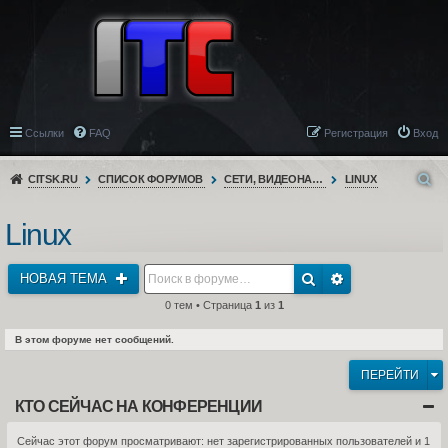
Ссылки
FAQ
Регистрация
Вход
CITSK.RU
СПИСОК ФОРУМОВ
СЕТИ, ВИДЕОНАБЛЮДЕНИЕ, ТЕЛЕФОНИЯ
LINUX
Linux
НОВАЯ ТЕМА
0 тем • Страница
1
из
1
В этом форуме нет сообщений.
ПЕРЕЙТИ
КТО СЕЙЧАС НА КОНФЕРЕНЦИИ
Сейчас этот форум просматривают: нет зарегистрированных пользователей и 1