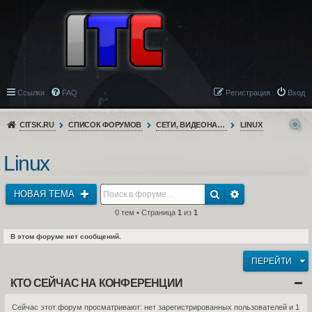
Ссылки
FAQ
Регистрация
Вход
CITSK.RU
СПИСОК ФОРУМОВ
СЕТИ, ВИДЕОНАБЛЮДЕНИЕ, ТЕЛЕФОНИЯ
LINUX
Linux
НОВАЯ ТЕМА
0 тем • Страница
1
из
1
В этом форуме нет сообщений.
ПЕРЕЙТИ
КТО СЕЙЧАС НА КОНФЕРЕНЦИИ
Сейчас этот форум просматривают: нет зарегистрированных пользователей и 1