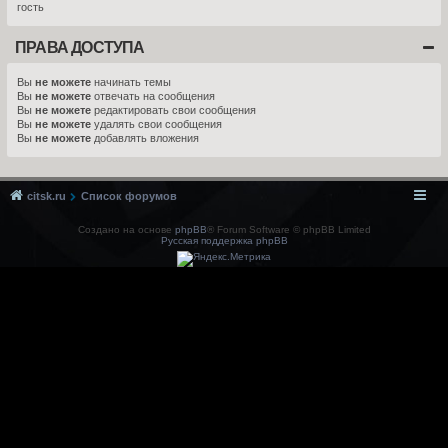
гость
ПРАВА ДОСТУПА
Вы
не можете
начинать темы
Вы
не можете
отвечать на сообщения
Вы
не можете
редактировать свои сообщения
Вы
не можете
удалять свои сообщения
Вы
не можете
добавлять вложения
citsk.ru
Список форумов
Создано на основе
phpBB
® Forum Software © phpBB Limited
Русская поддержка phpBB