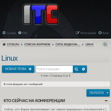
Ссылки
FAQ
Регистрация
Вход
CITSK.RU
СПИСОК ФОРУМОВ
СЕТИ, ВИДЕОНАБЛЮДЕНИЕ, ТЕЛЕФОНИЯ
LINUX
Linux
НОВАЯ ТЕМА
0 тем • Страница
1
из
1
В этом форуме нет сообщений.
ПЕРЕЙТИ
КТО СЕЙЧАС НА КОНФЕРЕНЦИИ
Сейчас этот форум просматривают: нет зарегистрированных пользователей и 1