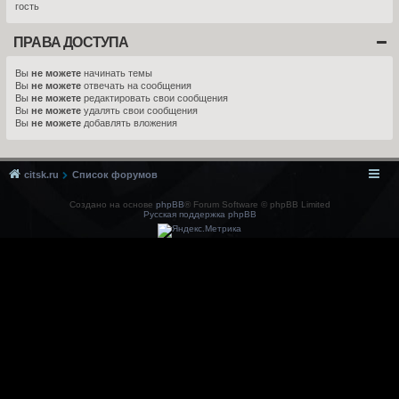
гость
ПРАВА ДОСТУПА
Вы
не можете
начинать темы
Вы
не можете
отвечать на сообщения
Вы
не можете
редактировать свои сообщения
Вы
не можете
удалять свои сообщения
Вы
не можете
добавлять вложения
citsk.ru
Список форумов
Создано на основе
phpBB
® Forum Software © phpBB Limited
Русская поддержка phpBB