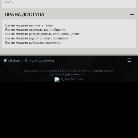
гость
ПРАВА ДОСТУПА
Вы
не можете
начинать темы
Вы
не можете
отвечать на сообщения
Вы
не можете
редактировать свои сообщения
Вы
не можете
удалять свои сообщения
Вы
не можете
добавлять вложения
citsk.ru
Список форумов
Создано на основе
phpBB
® Forum Software © phpBB Limited
Русская поддержка phpBB