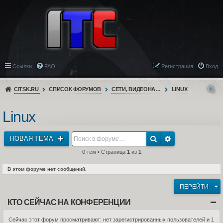
Ссылки
FAQ
Регистрация
Вход
CITSK.RU
СПИСОК ФОРУМОВ
СЕТИ, ВИДЕОНАБЛЮДЕНИЕ, ТЕЛЕФОНИЯ
LINUX
Linux
НОВАЯ ТЕМА
0 тем • Страница
1
из
1
В этом форуме нет сообщений.
ПЕРЕЙТИ
КТО СЕЙЧАС НА КОНФЕРЕНЦИИ
Сейчас этот форум просматривают: нет зарегистрированных пользователей и 1