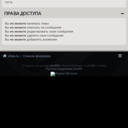
гость
ПРАВА ДОСТУПА
Вы
не можете
начинать темы
Вы
не можете
отвечать на сообщения
Вы
не можете
редактировать свои сообщения
Вы
не можете
удалять свои сообщения
Вы
не можете
добавлять вложения
citsk.ru
Список форумов
Создано на основе
phpBB
® Forum Software © phpBB Limited
Русская поддержка phpBB