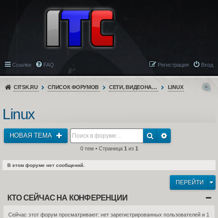
Ссылки
FAQ
Регистрация
Вход
CITSK.RU
СПИСОК ФОРУМОВ
СЕТИ, ВИДЕОНАБЛЮДЕНИЕ, ТЕЛЕФОНИЯ
LINUX
Linux
НОВАЯ ТЕМА
0 тем • Страница
1
из
1
В этом форуме нет сообщений.
ПЕРЕЙТИ
КТО СЕЙЧАС НА КОНФЕРЕНЦИИ
Сейчас этот форум просматривают: нет зарегистрированных пользователей и 1