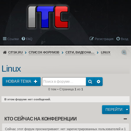
Ссылки
FAQ
Регистрация
Вход
CITSK.RU
СПИСОК ФОРУМОВ
СЕТИ, ВИДЕОНАБЛЮДЕНИЕ, ТЕЛЕФОНИЯ
LINUX
Linux
НОВАЯ ТЕМА
0 тем • Страница
1
из
1
В этом форуме нет сообщений.
ПЕРЕЙТИ
КТО СЕЙЧАС НА КОНФЕРЕНЦИИ
Сейчас этот форум просматривают: нет зарегистрированных пользователей и 1