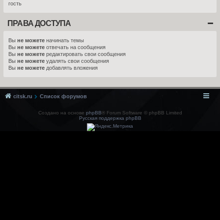
гость
ПРАВА ДОСТУПА
Вы
не можете
начинать темы
Вы
не можете
отвечать на сообщения
Вы
не можете
редактировать свои сообщения
Вы
не можете
удалять свои сообщения
Вы
не можете
добавлять вложения
citsk.ru
Список форумов
Создано на основе
phpBB
® Forum Software © phpBB Limited
Русская поддержка phpBB