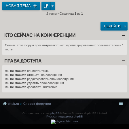
НОВАЯ ТЕМА
2 темы • Страница
1
из
1
ПЕРЕЙТИ
КТО СЕЙЧАС НА КОНФЕРЕНЦИИ
Сейчас этот форум просматривают: нет зарегистрированных пользователей и 1
гость
ПРАВА ДОСТУПА
Вы
не можете
начинать темы
Вы
не можете
отвечать на сообщения
Вы
не можете
редактировать свои сообщения
Вы
не можете
удалять свои сообщения
Вы
не можете
добавлять вложения
citsk.ru
Список форумов
Создано на основе
phpBB
® Forum Software © phpBB Limited
Русская поддержка phpBB