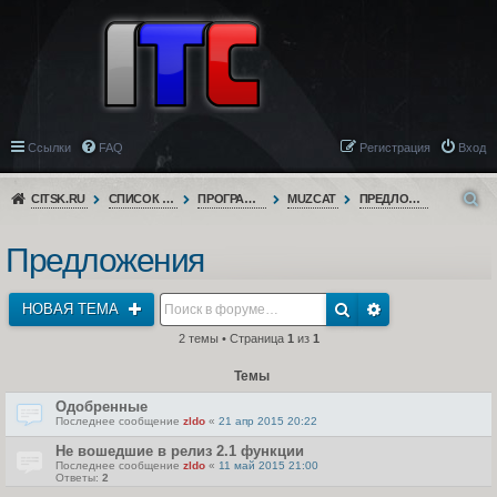
Ссылки
FAQ
Регистрация
Вход
CITSK.RU
СПИСОК ФОРУМОВ
ПРОГРАММНОЕ ОБЕСПЕЧЕНИЕ
MUZCAT
ПРЕДЛОЖЕНИЯ
Предложения
НОВАЯ ТЕМА
2 темы • Страница
1
из
1
Темы
Одобренные
Последнее сообщение
zldo
«
21 апр 2015 20:22
Не вошедшие в релиз 2.1 функции
Последнее сообщение
zldo
«
11 май 2015 21:00
Ответы:
2