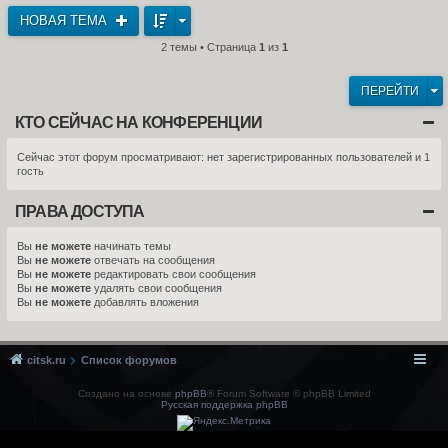
НОВАЯ ТЕМА
2 темы • Страница
1
из
1
ПЕРЕЙТИ
КТО СЕЙЧАС НА КОНФЕРЕНЦИИ
Сейчас этот форум просматривают: нет зарегистрированных пользователей и 1
гость
ПРАВА ДОСТУПА
Вы
не можете
начинать темы
Вы
не можете
отвечать на сообщения
Вы
не можете
редактировать свои сообщения
Вы
не можете
удалять свои сообщения
Вы
не можете
добавлять вложения
citsk.ru
Список форумов
Создано на основе
phpBB
® Forum Software © phpBB Limited
Русская поддержка phpBB