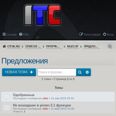
Ссылки
FAQ
Регистрация
Вход
CITSK.RU
СПИСОК ФОРУМОВ
ПРОГРАММНОЕ ОБЕСПЕЧЕНИЕ
MUZCAT
ПРЕДЛОЖЕНИЯ
Предложения
НОВАЯ ТЕМА
2 темы • Страница
1
из
1
Темы
Одобренные
Последнее сообщение
zldo
«
21 апр 2015 20:22
Не вошедшие в релиз 2.1 функции
Последнее сообщение
zldo
«
11 май 2015 21:00
Ответы:
2