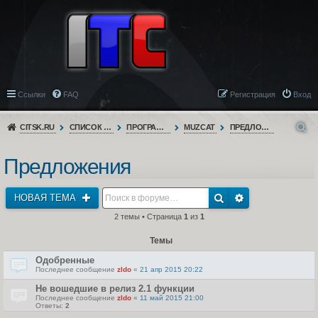
Ссылки
FAQ
Регистрация
Вход
CITSK.RU
СПИСОК ФОРУМОВ
ПРОГРАММНОЕ ОБЕСПЕЧЕНИЕ
MUZCAT
ПРЕДЛОЖЕНИЯ
Предложения
НОВАЯ ТЕМА
2 темы • Страница
1
из
1
Темы
Одобренные
Последнее сообщение
zldo
«
21 апр 2015 20:22
Не вошедшие в релиз 2.1 функции
Последнее сообщение
zldo
«
11 май 2015 21:00
Ответы:
2