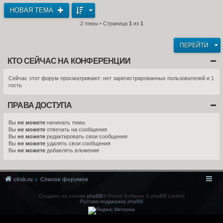
НОВАЯ ТЕМА
2 темы • Страница
1
из
1
ПЕРЕЙТИ
КТО СЕЙЧАС НА КОНФЕРЕНЦИИ
Сейчас этот форум просматривают: нет зарегистрированных пользователей и 1
гость
ПРАВА ДОСТУПА
Вы
не можете
начинать темы
Вы
не можете
отвечать на сообщения
Вы
не можете
редактировать свои сообщения
Вы
не можете
удалять свои сообщения
Вы
не можете
добавлять вложения
citsk.ru
Список форумов
Создано на основе
phpBB
® Forum Software © phpBB Limited
Русская поддержка phpBB