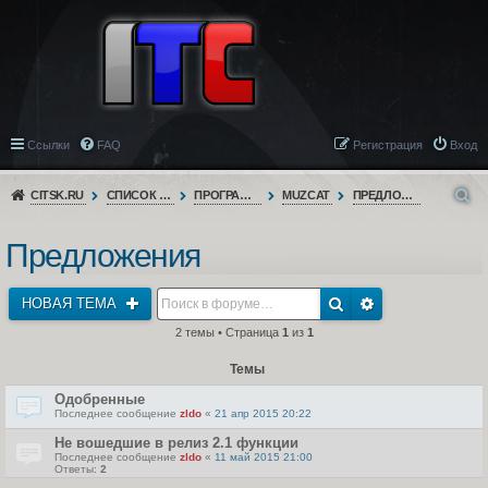
Ссылки
FAQ
Регистрация
Вход
CITSK.RU
СПИСОК ФОРУМОВ
ПРОГРАММНОЕ ОБЕСПЕЧЕНИЕ
MUZCAT
ПРЕДЛОЖЕНИЯ
Предложения
НОВАЯ ТЕМА
2 темы • Страница
1
из
1
Темы
Одобренные
Последнее сообщение
zldo
«
21 апр 2015 20:22
Не вошедшие в релиз 2.1 функции
Последнее сообщение
zldo
«
11 май 2015 21:00
Ответы:
2