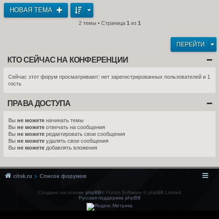
НОВАЯ ТЕМА
2 темы • Страница
1
из
1
ПЕРЕЙТИ
КТО СЕЙЧАС НА КОНФЕРЕНЦИИ
Сейчас этот форум просматривают: нет зарегистрированных пользователей и 1
гость
ПРАВА ДОСТУПА
Вы
не можете
начинать темы
Вы
не можете
отвечать на сообщения
Вы
не можете
редактировать свои сообщения
Вы
не можете
удалять свои сообщения
Вы
не можете
добавлять вложения
citsk.ru
Список форумов
Создано на основе
phpBB
® Forum Software © phpBB Limited
Русская поддержка phpBB