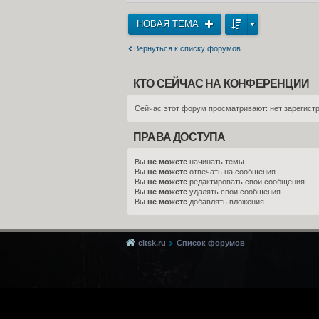
НОВАЯ ТЕМА
Вернуться к списку форумов
КТО СЕЙЧАС НА КОНФЕРЕНЦИИ
Сейчас этот форум просматривают: нет зарегистр
ПРАВА ДОСТУПА
Вы
не можете
начинать темы
Вы
не можете
отвечать на сообщения
Вы
не можете
редактировать свои сообщения
Вы
не можете
удалять свои сообщения
Вы
не можете
добавлять вложения
citsk.ru
Список форумов