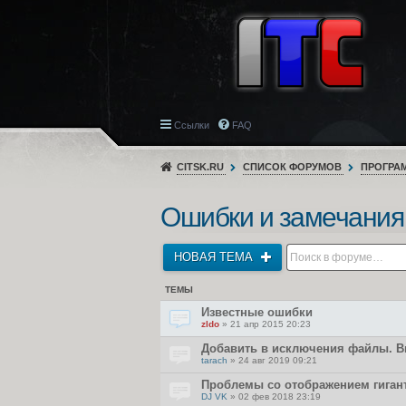
Ссылки
FAQ
CITSK.RU
СПИСОК ФОРУМОВ
ПРОГРА
Ошибки и замечания
НОВАЯ ТЕМА
ТЕМЫ
Известные ошибки
zldo
» 21 апр 2015 20:23
Добавить в исключения файлы. Ви
tarach
» 24 авг 2019 09:21
Проблемы со отображением гигант
DJ VK
» 02 фев 2018 23:19