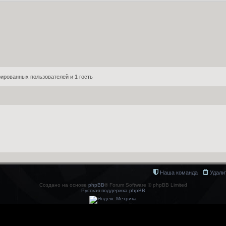
ированных пользователей и 1 гость
Наша команда
Удали
Создано на основе
phpBB
® Forum Software © phpBB Limited
Русская поддержка phpBB