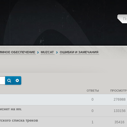
ММНОЕ ОБЕСПЕЧЕНИЕ
MUZCAT
ОШИБКИ И ЗАМЕЧАНИЯ
ОТВЕТЫ
ПРОСМОТ
0
276988
снет на wv.
0
133156
ского списка треков
1
35416