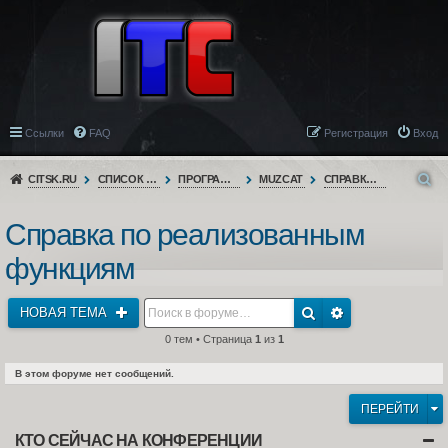
Ссылки
FAQ
Регистрация
Вход
CITSK.RU
СПИСОК ФОРУМОВ
ПРОГРАММНОЕ ОБЕСПЕЧЕНИЕ
MUZCAT
СПРАВКА ПО РЕАЛИЗОВАННЫМ ФУНКЦИЯМ
Справка по реализованным
функциям
НОВАЯ ТЕМА
0 тем • Страница
1
из
1
В этом форуме нет сообщений.
ПЕРЕЙТИ
КТО СЕЙЧАС НА КОНФЕРЕНЦИИ