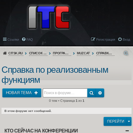
Ссылки
FAQ
Регистрация
Вход
CITSK.RU
СПИСОК ФОРУМОВ
ПРОГРАММНОЕ ОБЕСПЕЧЕНИЕ
MUZCAT
СПРАВКА ПО РЕАЛИЗОВАННЫМ ФУНКЦИЯМ
Справка по реализованным
функциям
НОВАЯ ТЕМА
0 тем • Страница
1
из
1
В этом форуме нет сообщений.
ПЕРЕЙТИ
КТО СЕЙЧАС НА КОНФЕРЕНЦИИ