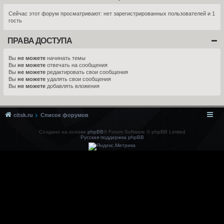
Сейчас этот форум просматривают: нет зарегистрированных пользователей и 1
гость
ПРАВА ДОСТУПА
Вы
не можете
начинать темы
Вы
не можете
отвечать на сообщения
Вы
не можете
редактировать свои сообщения
Вы
не можете
удалять свои сообщения
Вы
не можете
добавлять вложения
citsk.ru
Список форумов
Создано на основе
phpBB
® Forum Software © phpBB Limited
Русская поддержка phpBB