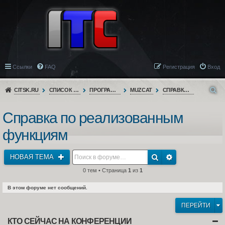
Ссылки
FAQ
Регистрация
Вход
CITSK.RU
СПИСОК ФОРУМОВ
ПРОГРАММНОЕ ОБЕСПЕЧЕНИЕ
MUZCAT
СПРАВКА ПО РЕАЛИЗОВАННЫМ ФУНКЦИЯМ
Справка по реализованным
функциям
НОВАЯ ТЕМА
0 тем • Страница
1
из
1
В этом форуме нет сообщений.
ПЕРЕЙТИ
КТО СЕЙЧАС НА КОНФЕРЕНЦИИ