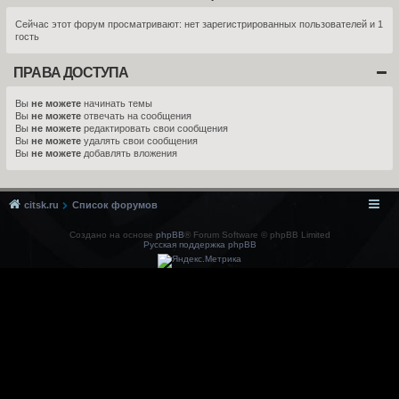
Сейчас этот форум просматривают: нет зарегистрированных пользователей и 1
гость
ПРАВА ДОСТУПА
Вы
не можете
начинать темы
Вы
не можете
отвечать на сообщения
Вы
не можете
редактировать свои сообщения
Вы
не можете
удалять свои сообщения
Вы
не можете
добавлять вложения
citsk.ru
Список форумов
Создано на основе
phpBB
® Forum Software © phpBB Limited
Русская поддержка phpBB