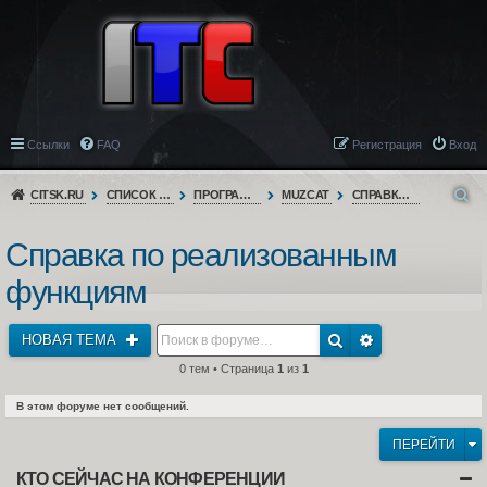
Ссылки
FAQ
Регистрация
Вход
CITSK.RU
СПИСОК ФОРУМОВ
ПРОГРАММНОЕ ОБЕСПЕЧЕНИЕ
MUZCAT
СПРАВКА ПО РЕАЛИЗОВАННЫМ ФУНКЦИЯМ
Справка по реализованным
функциям
НОВАЯ ТЕМА
0 тем • Страница
1
из
1
В этом форуме нет сообщений.
ПЕРЕЙТИ
КТО СЕЙЧАС НА КОНФЕРЕНЦИИ