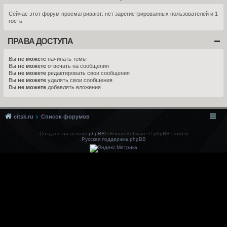
Сейчас этот форум просматривают: нет зарегистрированных пользователей и 1
гость
ПРАВА ДОСТУПА
Вы
не можете
начинать темы
Вы
не можете
отвечать на сообщения
Вы
не можете
редактировать свои сообщения
Вы
не можете
удалять свои сообщения
Вы
не можете
добавлять вложения
citsk.ru
Список форумов
Создано на основе
phpBB
® Forum Software © phpBB Limited
Русская поддержка phpBB