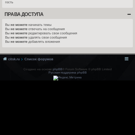
гость
ПРАВА ДОСТУПА
Вы
не можете
начинать темы
Вы
не можете
отвечать на сообщения
Вы
не можете
редактировать свои сообщения
Вы
не можете
удалять свои сообщения
Вы
не можете
добавлять вложения
citsk.ru
Список форумов
Создано на основе
phpBB
® Forum Software © phpBB Limited
Русская поддержка phpBB