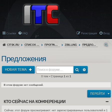
Ссылки
FAQ
Регистрация
Вход
CITSK.RU
СПИСОК ФОРУМОВ
ПРОГРАММНОЕ ОБЕСПЕЧЕНИЕ
ZBILLING
ПРЕДЛОЖЕНИЯ
Предложения
НОВАЯ ТЕМА
0 тем • Страница
1
из
1
В этом форуме нет сообщений.
ПЕРЕЙТИ
КТО СЕЙЧАС НА КОНФЕРЕНЦИИ
Сейчас этот форум просматривают: нет зарегистрированных пользователей и 1