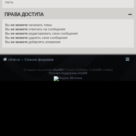
гость
ПРАВА ДОСТУПА
Вы
не можете
начинать темы
Вы
не можете
отвечать на сообщения
Вы
не можете
редактировать свои сообщения
Вы
не можете
удалять свои сообщения
Вы
не можете
добавлять вложения
citsk.ru
Список форумов
Создано на основе
phpBB
® Forum Software © phpBB Limited
Русская поддержка phpBB