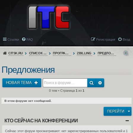
Ссылки
FAQ
Регистрация
Вход
CITSK.RU
СПИСОК ФОРУМОВ
ПРОГРАММНОЕ ОБЕСПЕЧЕНИЕ
ZBILLING
ПРЕДЛОЖЕНИЯ
Предложения
НОВАЯ ТЕМА
0 тем • Страница
1
из
1
В этом форуме нет сообщений.
ПЕРЕЙТИ
КТО СЕЙЧАС НА КОНФЕРЕНЦИИ
Сейчас этот форум просматривают: нет зарегистрированных пользователей и 1