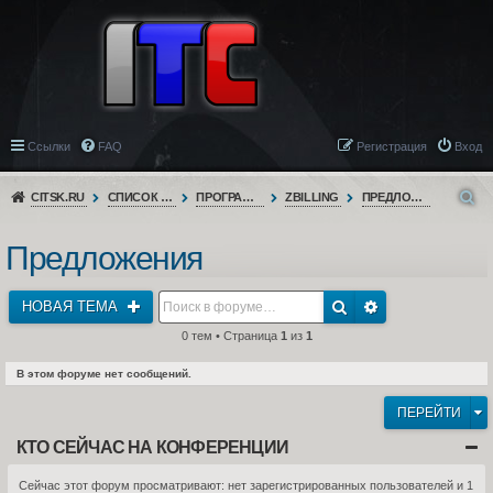
Ссылки
FAQ
Регистрация
Вход
CITSK.RU
СПИСОК ФОРУМОВ
ПРОГРАММНОЕ ОБЕСПЕЧЕНИЕ
ZBILLING
ПРЕДЛОЖЕНИЯ
Предложения
НОВАЯ ТЕМА
0 тем • Страница
1
из
1
В этом форуме нет сообщений.
ПЕРЕЙТИ
КТО СЕЙЧАС НА КОНФЕРЕНЦИИ
Сейчас этот форум просматривают: нет зарегистрированных пользователей и 1