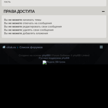
гость
ПРАВА ДОСТУПА
Вы
не можете
начинать темы
Вы
не можете
отвечать на сообщения
Вы
не можете
редактировать свои сообщения
Вы
не можете
удалять свои сообщения
Вы
не можете
добавлять вложения
citsk.ru
Список форумов
Создано на основе
phpBB
® Forum Software © phpBB Limited
Русская поддержка phpBB