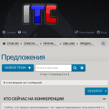
Ссылки
FAQ
Регистрация
Вход
CITSK.RU
СПИСОК ФОРУМОВ
ПРОГРАММНОЕ ОБЕСПЕЧЕНИЕ
ZBILLING
ПРЕДЛОЖЕНИЯ
Предложения
НОВАЯ ТЕМА
0 тем • Страница
1
из
1
В этом форуме нет сообщений.
ПЕРЕЙТИ
КТО СЕЙЧАС НА КОНФЕРЕНЦИИ
Сейчас этот форум просматривают: нет зарегистрированных пользователей и 1