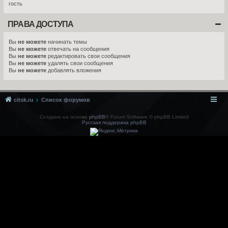
гость
ПРАВА ДОСТУПА
Вы
не можете
начинать темы
Вы
не можете
отвечать на сообщения
Вы
не можете
редактировать свои сообщения
Вы
не можете
удалять свои сообщения
Вы
не можете
добавлять вложения
citsk.ru
Список форумов
Создано на основе
phpBB
® Forum Software © phpBB Limited
Русская поддержка phpBB